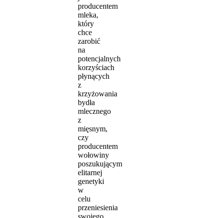
producentem
mleka,
który
chce
zarobić
na
potencjalnych
korzyściach
płynących
z
krzyżowania
bydła
mlecznego
z
mięsnym,
czy
producentem
wołowiny
poszukującym
elitarnej
genetyki
w
celu
przeniesienia
swojego