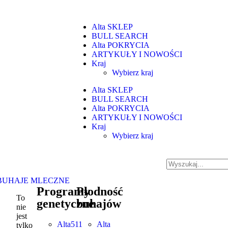
Alta SKLEP
BULL SEARCH
Alta POKRYCIA
ARTYKUŁY I NOWOŚCI
Kraj
Wybierz kraj
Alta SKLEP
BULL SEARCH
Alta POKRYCIA
ARTYKUŁY I NOWOŚCI
Kraj
Wybierz kraj
BUHAJE MLECZNE
Programy
Płodność
To
genetyczne
buhajów
nie
jest
Alta511
Alta
tylko