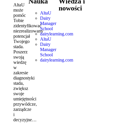
Nauka
Wiedza i
AltaU
nowości
może
AltaU
pomóc
Dairy
Tobie
Manager
zidentyfikować
School
niezrealizowany
dairylearning.com
potencjał
AltaU
Twojego
Dairy
stada.
Manager
Poszerz
School
swoją
dairylearning.com
wiedzę
w
zakresie
diagnostyki
stada,
zwiększ
swoje
umiejętności
przywódcze,
zarządcze
i
decyzyjne…