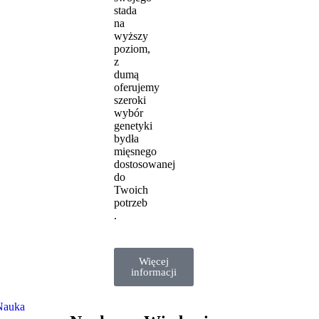
stada
na
wyższy
poziom,
z
dumą
oferujemy
szeroki
wybór
genetyki
bydła
mięsnego
dostosowanej
do
Twoich
potrzeb
.
Więcej
informacji
Nauka