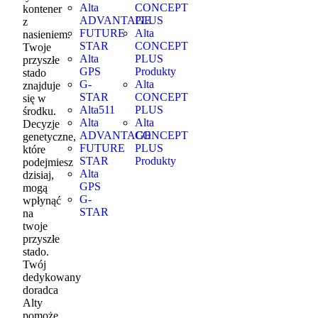
Alta
CONCEPT
kontener
ADVANTAGE
PLUS
z
FUTURE
Alta
nasieniem.
STAR
CONCEPT
Twoje
Alta
PLUS
przyszłe
GPS
Produkty
stado
G-
Alta
znajduje
STAR
CONCEPT
się w
Alta511
PLUS
środku.
Alta
Alta
Decyzje
ADVANTAGE
CONCEPT
genetyczne,
FUTURE
PLUS
które
STAR
Produkty
podejmiesz
Alta
dzisiaj,
GPS
mogą
G-
wpłynąć
STAR
na
twoje
przyszłe
stado.
Twój
dedykowany
doradca
Alty
pomoże