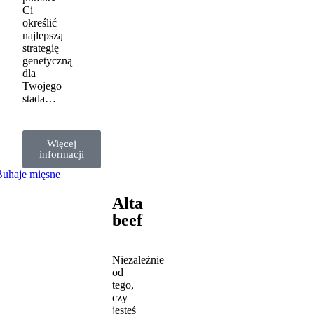
Ci
określić
najlepszą
strategię
genetyczną
dla
Twojego
stada…
Więcej
informacji
Buhaje mięsne
Alta
beef
Niezależnie
od
tego,
czy
jesteś