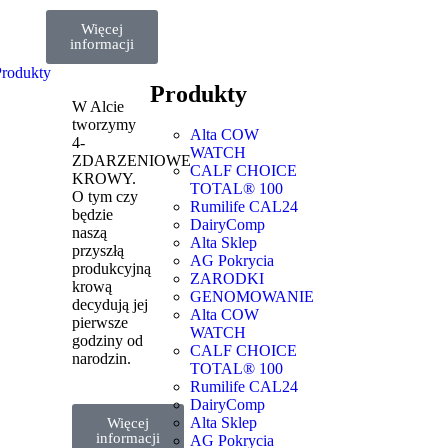
Więcej
informacji
Produkty
Produkty
W Alcie
tworzymy
Alta COW
4-
WATCH
ZDARZENIOWE
CALF CHOICE
KROWY.
TOTAL® 100
O tym czy
Rumilife CAL24
będzie
DairyComp
naszą
Alta Sklep
przyszłą
AG Pokrycia
produkcyjną
ZARODKI
krową
GENOMOWANIE
decydują jej
Alta COW
pierwsze
WATCH
godziny od
CALF CHOICE
narodzin.
TOTAL® 100
Rumilife CAL24
DairyComp
Alta Sklep
Więcej
informacji
AG Pokrycia