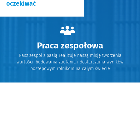
oczekiwać
Praca zespołowa
Nasz zespół z pasją realizuje naszą misję tworzenia
wartości, budowania zaufania i dostarczania wyników
postępowym rolnikom na całym świecie
Wiedza
Możliwość ciągłego szkolenia dzięki różnorodnym
interaktywnym kursom online, współpracownikom i
wglądowi w różnorodność firmy na całym świecie. Szkolenie
od światowej klasy liderów w zakresie doradztwa