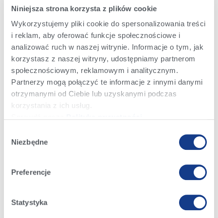
Niniejsza strona korzysta z plików cookie
Kariera
Wykorzystujemy pliki cookie do spersonalizowania treści
i reklam, aby oferować funkcje społecznościowe i
analizować ruch w naszej witrynie. Informacje o tym, jak
W Alta wiemy, że naszym największym kapitałem są ludzie.
korzystasz z naszej witryny, udostępniamy partnerom
społecznościowym, reklamowym i analitycznym.
Partnerzy mogą połączyć te informacje z innymi danymi
Wyznajemy kulturę otwartości, przejrzystości i uczciwości.
otrzymanymi od Ciebie lub uzyskanymi podczas
Zachęcamy do wyrażania opinii i dzielenia się pomysłami.
korzystania z ich usług.
Sprawdź naszą
Politykę prywatności
.
Otrzymujemy obszerne szkolenia od światowej klasy
liderów akademickich w zakresie doradztwa genetycznego,
Wybór
zarządzania rozrodem, diagnostyki stada, sprzedaży,
Niezbędne
zgody
produktów i programów będących w naszej ofercie.
Jesteśmy nagradzani możliwościami rozwoju, aby jak
Preferencje
najlepiej wykorzystać nasze umiejętności i talenty oraz
cieszyć się wspierającym środowiskiem pracy,
konkurencyjnymi benefitami i przyjemną, zespołową
Statystyka
atmosferą.