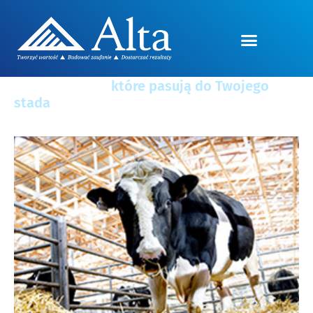
Znajdź buhaje,
które pasują do Twojego
stada